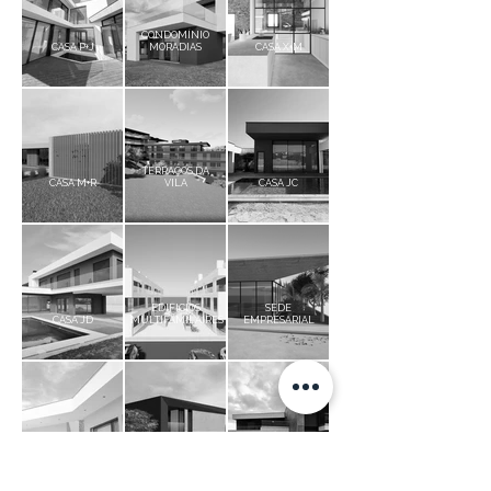
CONDOMÍNIO
CASA P+J
MORADIAS
CASA X+M
TERRAÇOS DA
CASA M+R
VILA
CASA JC
EDIFICIOS
SEDE
CASA JD
MULTIFAMILAIRES
EMPRESARIAL
CASA DA VINHA
CASA G
CASA CP