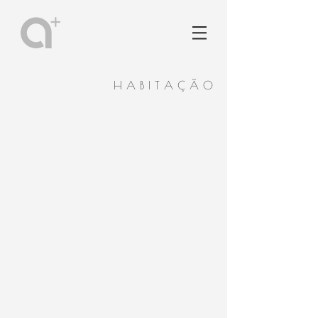
H A B I T A Ç Ã O